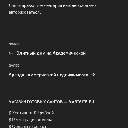
Для отправки комментария вам необходимо
авторизоваться
.
Навигация
Предыдущая
НАЗАД
по
запись:
записям
Элитный дом на Академической
Следующая
ДАЛЕЕ
запись
Аренда коммерческой недвижимости
МАГАЗИН ГОТОВЫХ САЙТОВ — MARTSITE.RU
$
Хостинг от 92 рублей
$
Регистрация домена
$
Облачные серверы