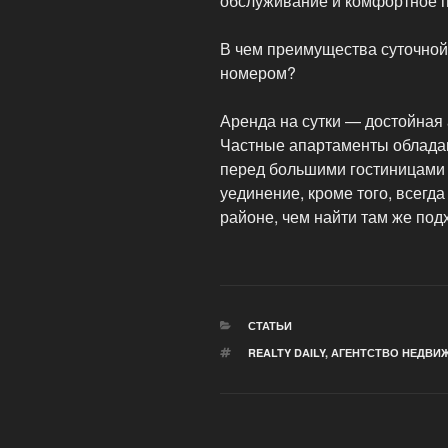
обслуживание и комфортное п
В чем преимущества суточной
номером?
Аренда на сутки — достойная 
Частные апартаменты облад
перед большими гостиницами 
уединение, кроме того, всегд
районе, чем найти там же под
РУБРИКИ
СТАТЬИ
МЕТКИ
REALTY DAILY
,
АГЕНТСТВО НЕДВИ