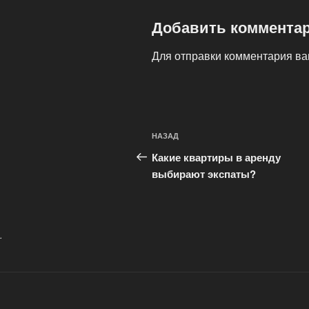
Добавить коммента
Для отправки комментария в
Навигация
Предыдущая
НАЗАД
по
запись:
Какие квартиры в аренду
записям
выбирают экспаты?
.