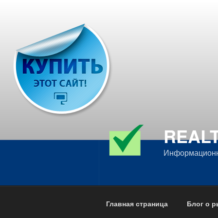
Перейти
к
содержимому
REALT
Информационн
Главная страница
Блог о 