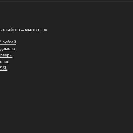
ЫХ САЙТОВ — MARTSITE.RU
2 рублей
 домена
ерверы
енов
 SSL