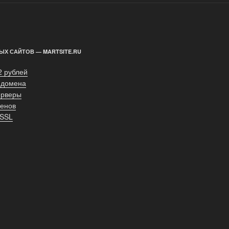
ЫХ САЙТОВ — MARTSITE.RU
2 рублей
 домена
ерверы
енов
 SSL