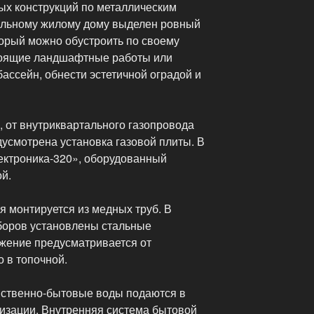
ых конструкций по металлическим
альному жилому дому выделен ровный
оторый можно обустроить по своему
тоящие ландшафтные работы или
бассейн, обнести эстетичной оградой и
, от внутриквартального газопровода
дусмотрена установка газовой плиты. В
лектроника-320», оборудованный
ой.
я монтируется из медных труб. В
боров установлены стальные
жение предусматривается от
 в топочной.
йственно-бытовые воды подаются в
изации. Внутренняя система бытовой