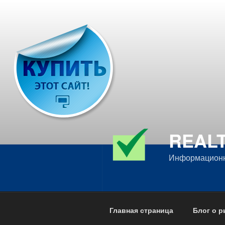
Перейти
к
содержимому
REALT
Информационн
Главная страница
Блог о 