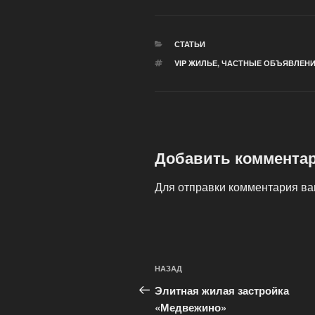
РУБРИКИ
СТАТЬИ
МЕТКИ
VIP ЖИЛЬЕ
,
ЧАСТНЫЕ ОБЪЯВЛЕНИ
Добавить коммента
Для отправки комментария в
Навигация
Предыдущая
НАЗАД
по
запись:
Элитная жилая застройка
записям
«Медвежино»