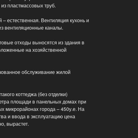
 из пластмассовых труб.
– естественная. Вентиляция кухонь и
ез вентиляционные каналы.
овые отходы выносятся из здания в
оложенные на хозяйственной
зованное обслуживание жилой
акого коттеджа (без отделки)
метра площади в панельных домах при
х микрорайонах города – 450у.е. На
ва и ввода в эксплуатацию цена
о, вырастет.