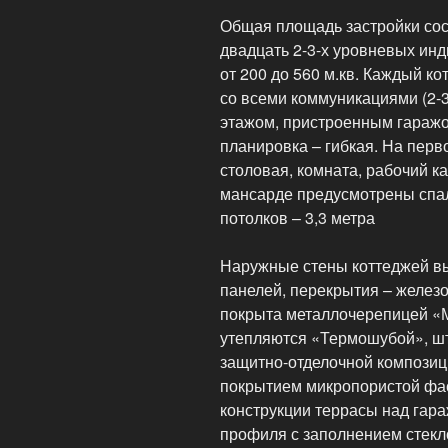
Общая площадь застройки сост
двадцать 2-3-х уровневых ин
от 200 до 560 м.кв. Каждый к
со всеми коммуникациями (2-3
этажом, пристроенным гаражо
планировка – гибкая. На перв
столовая, комната, рабочий ка
мансарде предусмотрены спа
потолков – 3,3 метра
Наружные стены коттеджей вы
панелей, перекрытия – желез
покрыта металлочерепицей «
утепляются «Термошубой», шт
защитно-отделочной компози
покрытием микропористой фа
конструкции террасы над гар
профиля с заполнением стекл