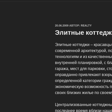
ОПУБЛИКОВАНО
20.06.2009
АВТОР:
REALTY
Элитные коттедж
Элитные коттеджи – красавцы
современной архитектурой, 
технологиям и из качественны
внутренней планировкой, с б
гаража, мест для парковки, с
оправданно привлекают взоры
определенной категории гра
экономическую возможность п
своих близких жилье по своем
Централизованные коттеджные
последнее время вблизи наше