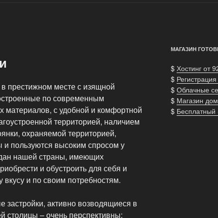
МАГАЗИН ГОТОВ
и
$
Хостинг от 9
$
Регистрация
 в престижном месте с изящной
$
Облачные с
построенные по современным
$
Магазин дом
х материалов, с удобной и комфортной
$
Бесплатный
лагоустроенной территорией, наличием
тоянки, охраняемой территорией,
 и пользуются высоким спросом у
ждан нашей страны, имеющих
риобрести и обустроить для себя и
у вкусу и по своим потребностям.
 застройки, активно возводящиеся в
й столицы – очень перспективны: