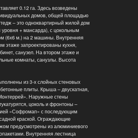
авляет 0.12 га. Здесь возведены
дивидуальных домов, общей площадью
оттедж – это одноквартирный жилой дом
 уровня + мансарда), с цокольным
м (6х6 м.) на 2 машины. Внутренняя
ом этаже запроектированы кухня,
бинет, санузел. На втором этаже и
льные комнаты, санузлы. Высота
полнены из 3-х слойных стеновых
обетонные плиты. Крыша – двускатная,
Монтеррей». Наружные стены
укатурятся, цоколь и фронтоны –
цией «Софромап» с последующим
садной краской. Ограждающие
ажом предусмотрены из алюминиевого
опакетами. Внутренняя лестница