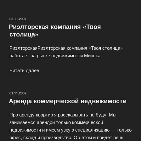
квартира
в
поселке
ОПУБЛИКОВАНО
05.11.2007
Риэлторская компания «Твоя
Раубичи»
столица»
РиэлторскаяРиэлторская компания «Твоя столица»
работает на рынке недвижимости Минска.
Читать далее
«Риэлторская
компания
«Твоя
столица»»
ОПУБЛИКОВАНО
01.11.2007
Аренда коммерческой недвижимости
Про аренду квартир я рассказывать не буду. Мы
занимаемся арендой только коммерческой
недвижимости и имеем узкую специализацию — только
офис, склад и производство. Об этом и пойдет речь.