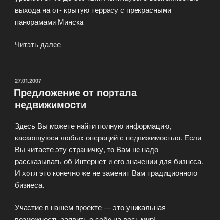
выхода на от- крытую террасу с прекрасными
панорамами Минска
Читать далее
« Элитный
дом
на
Академической»
ОПУБЛИКОВАНО
27.01.2007
Предложение от портала
недвижимости
Здесь Вы можете найти полную информацию,
касающуюся любых операций с недвижимостью. Если
Вы читаете эту страничку, то Вам не надо
рассказывать об Интернет и его значении для бизнеса.
И хотя это конечно же не заменит Вам традиционного
бизнеса.
Участие в нашем проекте — это уникальная
возможность заявить о себе на весь мир!