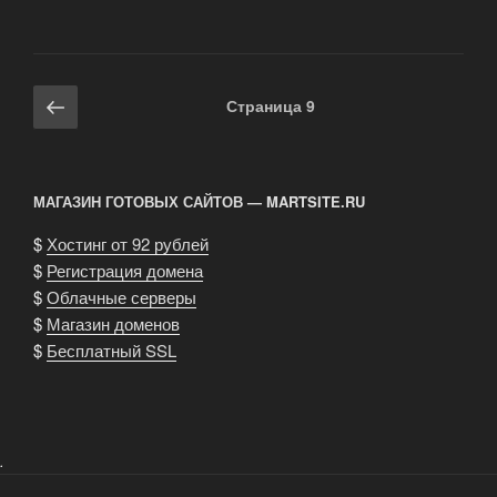
в
тихом
центре»
Навигация
Предыдущая
Страница
9
по
страница
записям
МАГАЗИН ГОТОВЫХ САЙТОВ — MARTSITE.RU
$
Хостинг от 92 рублей
$
Регистрация домена
$
Облачные серверы
$
Магазин доменов
$
Бесплатный SSL
.