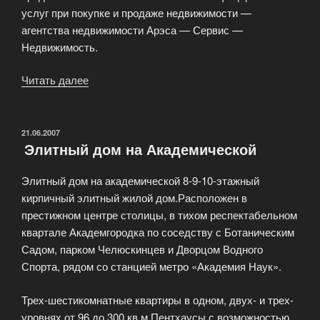
услуг при покупке и продаже недвижимости —
агентства недвижимости Арэса — Сервис —
Недвижимость.
Читать далее
«Компания
Арэса-
Сервис»
ОПУБЛИКОВАНО
21.06.2007
Элитный дом на Академической
Элитный дом на академической 8-9-10-этажный
кирпичный элитный жилой дом.Расположен в
престижном центре столицы, в тихом респектабельном
квартале Академгородка по соседству с Ботаническим
Садом, парком Челюскинцев и Дворцом Водного
Спорта, рядом со станцией метро «Академия Наук».
Трех-шестикомнатные квартиры в одном, двух- и трех-
уровнях от 96 до 300 кв.м Пентхаусы с возможностью